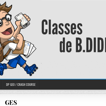
DP GEO / CRASH COURSE
GES