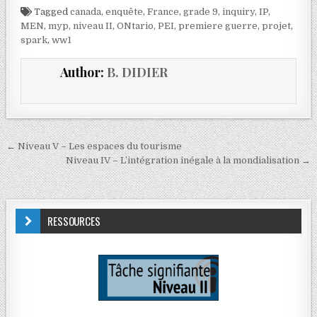
Tagged
canada
,
enquête
,
France
,
grade 9
,
inquiry
,
IP
,
MEN
,
myp
,
niveau II
,
ONtario
,
PEI
,
premiere guerre
,
projet
,
spark
,
ww1
Author:
B. DIDIER
← Niveau V – Les espaces du tourisme
Niveau IV – L’intégration inégale à la mondialisation →
RESSOURCES