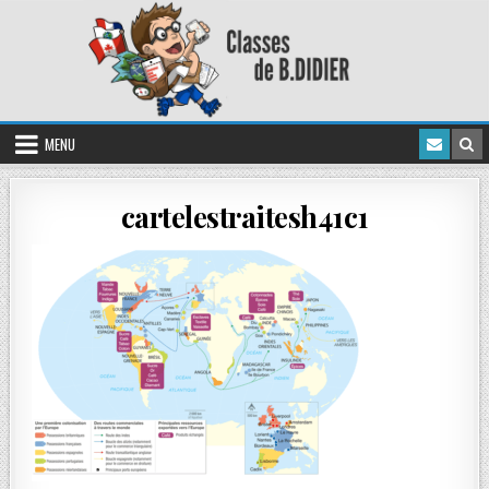
MENU
cartelestraitesh41c1