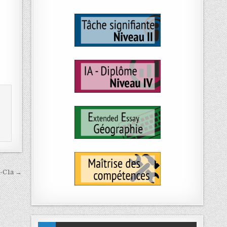
A-C1a →