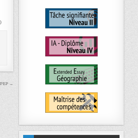
)
PEP →