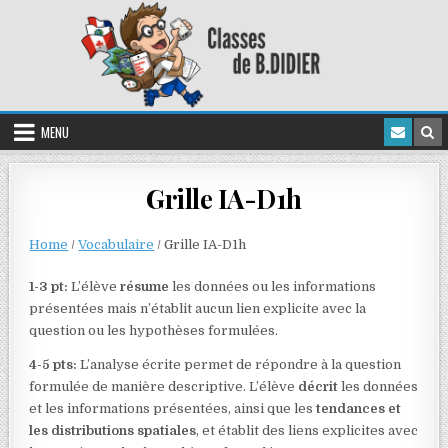
MENU
Grille IA-D1h
Home
/
Vocabulaire
/
Grille IA-D1h
1-3 pt:
L’élève
résume
les données ou les informations
présentées mais n’établit aucun lien explicite avec la
question ou les hypothèses formulées.
4-5 pts:
L’analyse écrite permet de répondre à la question
formulée de manière descriptive. L’élève
décrit
les données
et les informations présentées, ainsi que les
tendances et
les distributions spatiales
, et établit des liens explicites avec