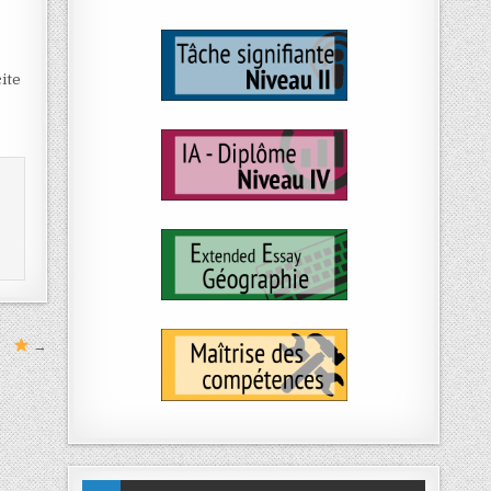
ite
→