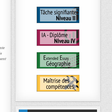
nte
és
uent