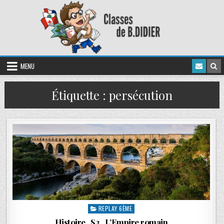
MENU
Étiquette :
persécution
REPLAY 6ÈME
Histoire . S3 . L’Empire romain