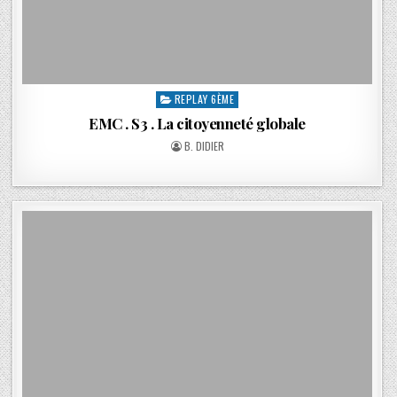
REPLAY 6ÈME
EMC . S3 . La citoyenneté globale
B. DIDIER