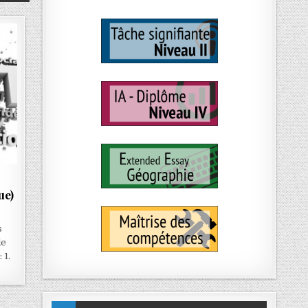
ue)
s
de
 1.