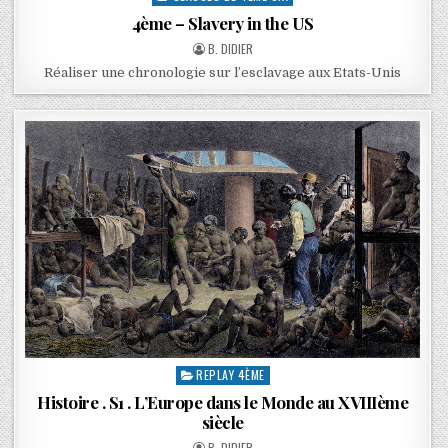
4ème – Slavery in the US
B. DIDIER
Réaliser une chronologie sur l’esclavage aux Etats-Unis
REPLAY 4ÈME
Histoire . S1 . L’Europe dans le Monde au XVIIIème
siècle
B. DIDIER