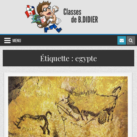
MENU
Étiquette :
egypte