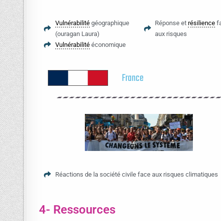
Vulnérabilité
géographique
Réponse et
résilience
f
(ouragan Laura)
aux risques
Vulnérabilité
économique
France
Réactions de la société civile face aux risques climatiques
4- Ressources