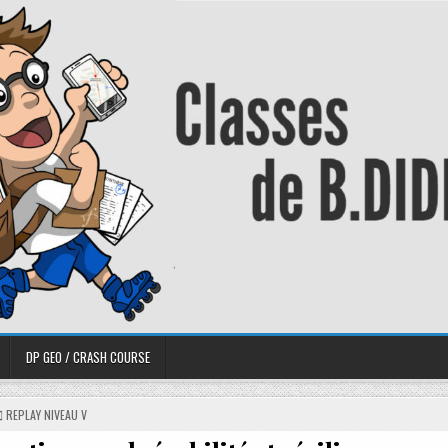
DP GEO / CRASH COURSE
REPLAY NIVEAU V