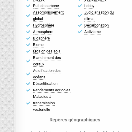
Puit de carbone
Lobby
Assombrissement
Judiciarisation du
global
climat
Hydrosphère
Décarbonation
Atmosphère
Activisme
Biosphère
Biome
Érosion des sols
Blanchiment des
coraux
Acidification des
océans
Désertification
Rendements agricoles
Maladies à
transmission
vectorielle
Repères géographiques