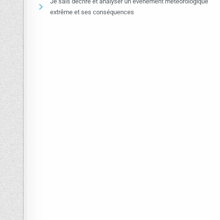
Je sais décrire et analyser un événement météorologique
extrême et ses conséquences