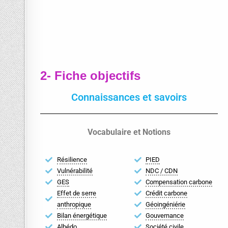
2- Fiche objectifs
Connaissances et savoirs
Vocabulaire et Notions
Résilience
PIED
Vulnérabilité
NDC / CDN
GES
Compensation carbone
Effet de serre
Crédit carbone
anthropique
Géoingéniérie
Bilan énergétique
Gouvernance
Albédo
Société civile