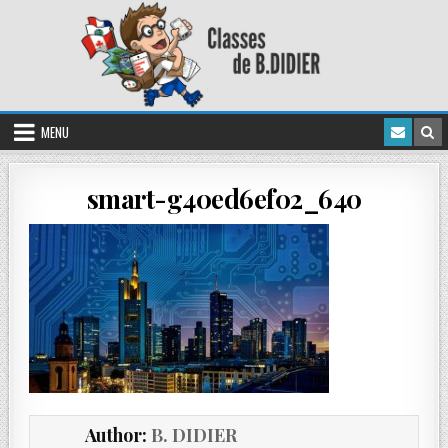
MENU
smart-g40ed6ef02_640
Author:
B. DIDIER