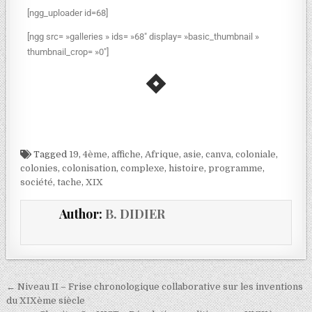
[ngg_uploader id=68]
[ngg src= »galleries » ids= »68″ display= »basic_thumbnail »
thumbnail_crop= »0″]
Tagged
19
,
4ème
,
affiche
,
Afrique
,
asie
,
canva
,
coloniale
,
colonies
,
colonisation
,
complexe
,
histoire
,
programme
,
société
,
tache
,
XIX
Author:
B. DIDIER
← Niveau II – Frise chronologique collaborative sur les inventions
du XIXème siècle