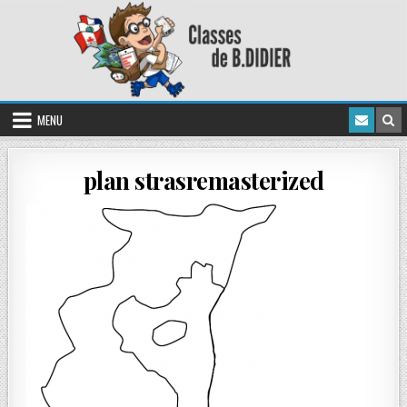
MENU
plan strasremasterized