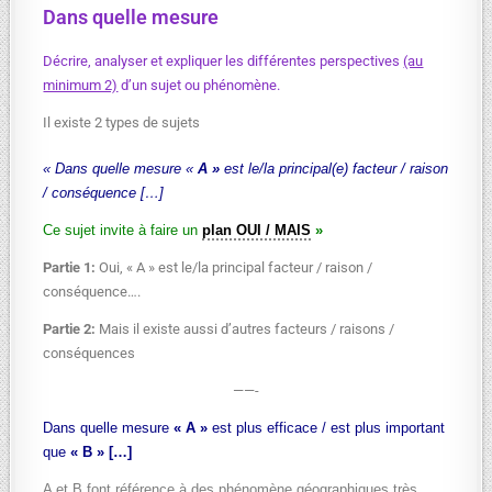
Dans quelle mesure
Décrire, analyser et expliquer les différentes perspectives
(au
minimum 2)
d’un sujet ou phénomène.
Il existe 2 types de sujets
« Dans quelle mesure «
A »
est le/la principal(e) facteur / raison
/ conséquence […]
Ce sujet invite à faire un
plan OUI / MAIS
»
Partie 1:
Oui, « A » est le/la principal facteur / raison /
conséquence….
Partie 2:
Mais il existe aussi d’autres facteurs / raisons /
conséquences
——-
Dans quelle mesure
« A »
est plus efficace / est plus important
que
« B » […]
A et B font référence à des phénomène géographiques très