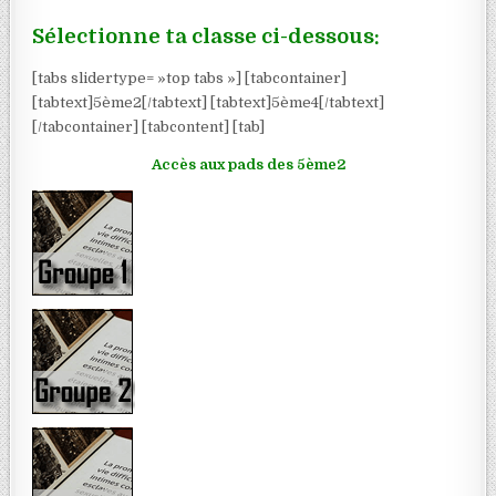
Sélectionne ta classe ci-dessous:
[tabs slidertype= »top tabs »] [tabcontainer]
[tabtext]5ème2[/tabtext] [tabtext]5ème4[/tabtext]
[/tabcontainer] [tabcontent] [tab]
Accès aux pads des 5ème2