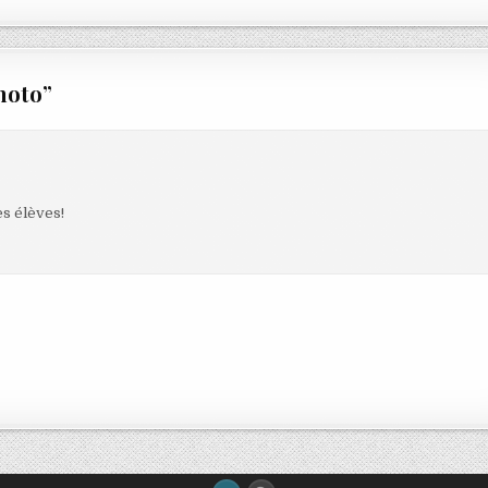
photo
”
es élèves!