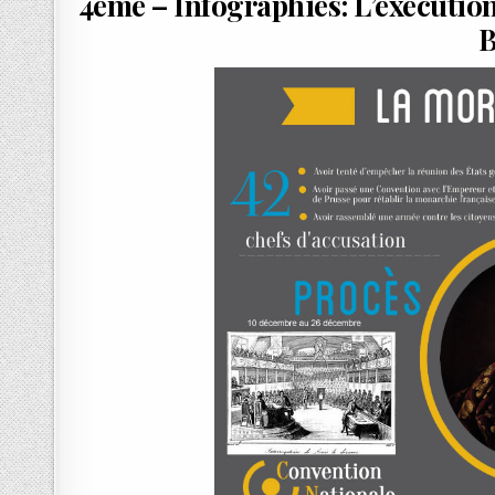
4ème – Infographies: L’exécution
B