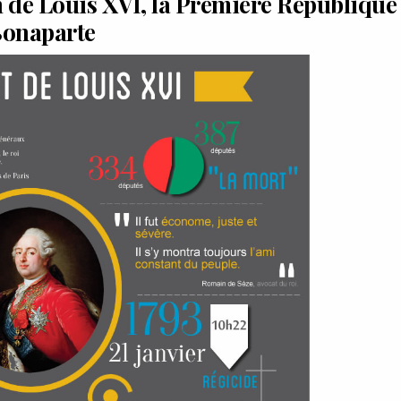
 de Louis XVI, la Première République 
onaparte