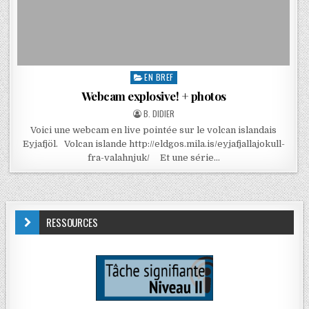
EN BREF
Webcam explosive! + photos
B. DIDIER
Voici une webcam en live pointée sur le volcan islandais
Eyjafjöl. Volcan islande http://eldgos.mila.is/eyjafjallajokull-
fra-valahnjuk/ Et une série…
RESSOURCES