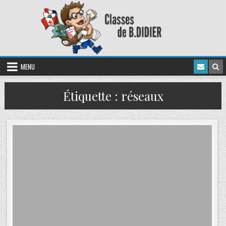
MENU
Étiquette :
réseaux