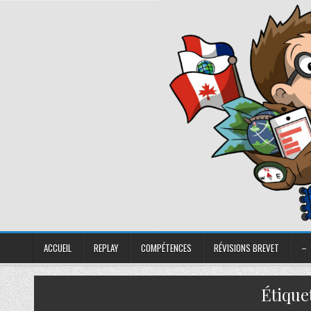
ACCUEIL
REPLAY
COMPÉTENCES
RÉVISIONS BREVET
–
Étique