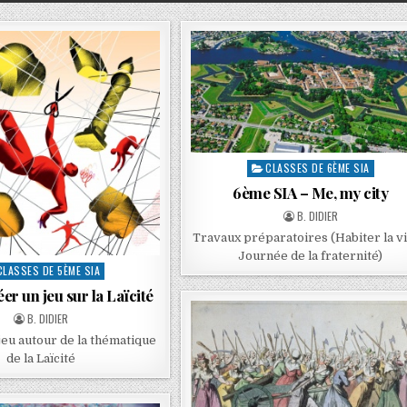
CLASSES DE 6ÈME SIA
6ème SIA – Me, my city
B. DIDIER
Travaux préparatoires (Habiter la vil
Journée de la fraternité)
CLASSES DE 5ÈME SIA
er un jeu sur la Laïcité
B. DIDIER
jeu autour de la thématique
de la Laïcité