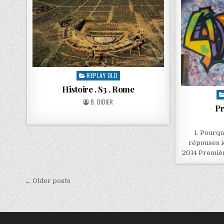
REPLAY OLD
Histoire . S3 . Rome
B. DIDIER
Pr
1. Pourqu
réponses ic
2014 Premièr
← Older posts