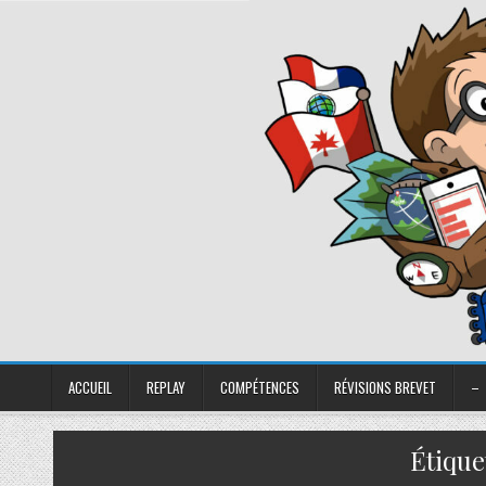
ACCUEIL
REPLAY
COMPÉTENCES
RÉVISIONS BREVET
–
Étique