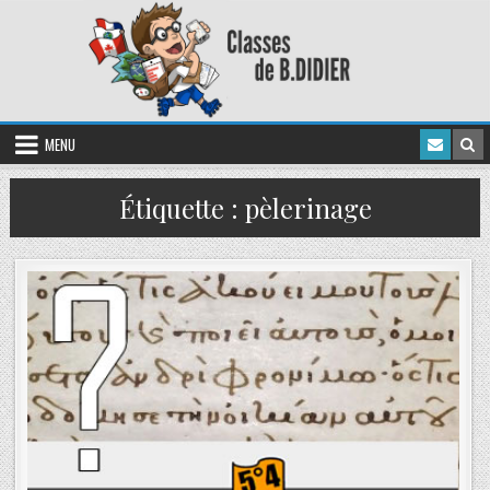
MENU
Étiquette :
pèlerinage