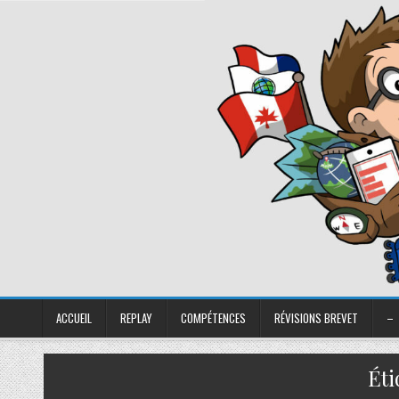
ACCUEIL
REPLAY
COMPÉTENCES
RÉVISIONS BREVET
–
Éti