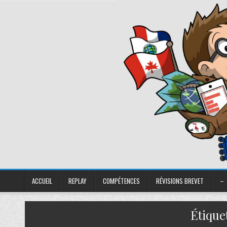
ACCUEIL
REPLAY
COMPÉTENCES
RÉVISIONS BREVET
–
Étique