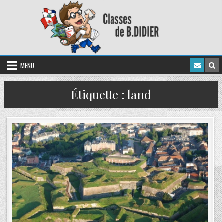
MENU
Étiquette :
land