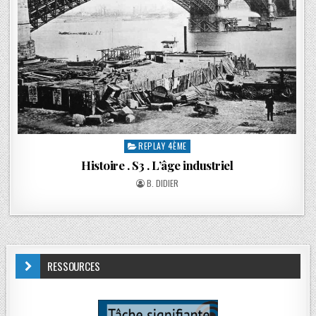
REPLAY 4ÈME
Histoire . S3 . L’âge industriel
B. DIDIER
RESSOURCES