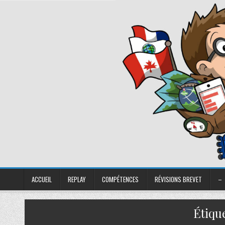
ACCUEIL
REPLAY
COMPÉTENCES
RÉVISIONS BREVET
–
Étique