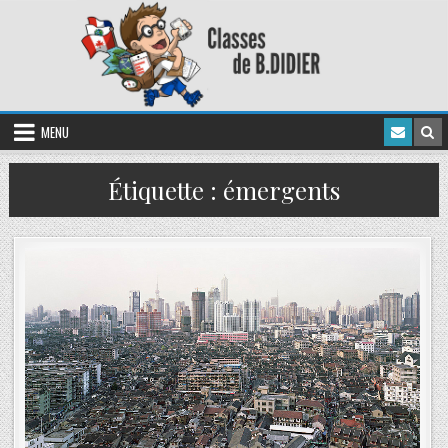
MENU
Étiquette :
émergents