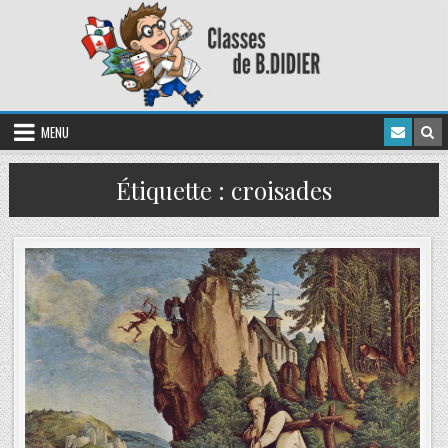
MENU
Étiquette :
croisades