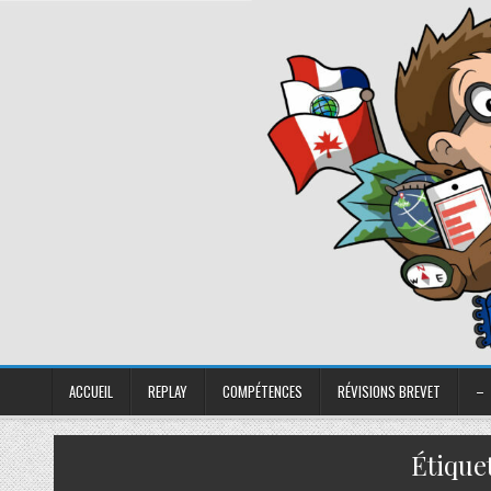
ACCUEIL
REPLAY
COMPÉTENCES
RÉVISIONS BREVET
–
Étique