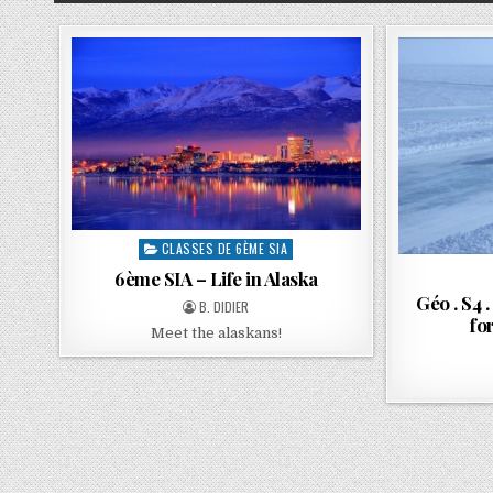
CLASSES DE 6ÈME SIA
6ème SIA – Life in Alaska
Géo . S4 
B. DIDIER
fo
Meet the alaskans!