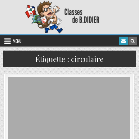
MENU
Étiquette :
circulaire