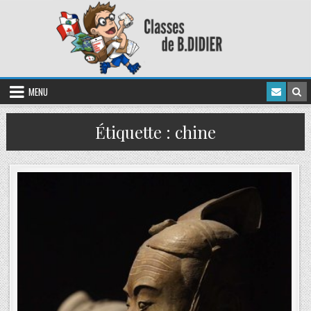
MENU
Étiquette :
chine