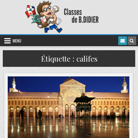
MENU
Étiquette :
califes