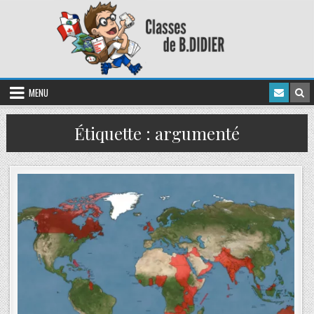
MENU
Étiquette :
argumenté