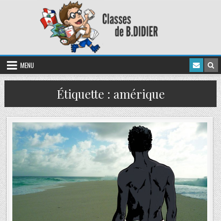
MENU
Étiquette :
amérique