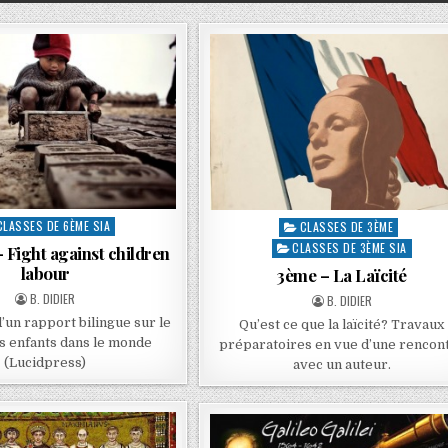
CLASSES DE 6ÈME SIA
CLASSES DE 3ÈME
CLASSES DE 3ÈME SIA
 Fight against children
labour
3ème – La Laïcité
B. DIDIER
B. DIDIER
d’un rapport bilingue sur le
Qu’est ce que la laïcité? Travaux
es enfants dans le monde
préparatoires en vue d’une rencon
(Lucidpress)
avec un auteur.