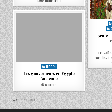
l’âge industriel.
5ème – 
Travail 
carolingie
r
HIDDEN
Les gouverneurs en Egypte
Ancienne
B. DIDIER
← Older posts