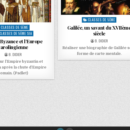
CLASSES DE 5ÈME
Galilée, un savant du XVIIèm
CLASSES DE 5ÈME
siècle
CLASSES DE 5ÈME SIA
Byzance et l’Europe
B. DIDIER
carolingienne
Réaliser une biographie de Galilée 
forme de carte mentale.
B. DIDIER
sur l’Empire byzantin et
n après la chute d’Empire
omain. (Padlet)