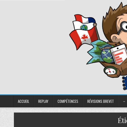
ACCUEIL
REPLAY
COMPÉTENCES
RÉVISIONS BREVET
–
Éti